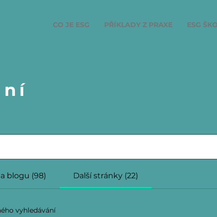
CO JE ESG
PŘÍKLADY Z PRAXE
ESG ŠKO
ání
a blogu (98)
Další stránky (22)
ného vyhledávání