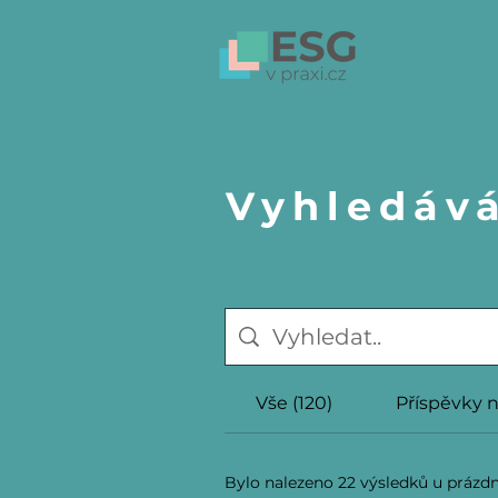
Vyhledáv
Vše (120)
Příspěvky n
Bylo nalezeno 22 výsledků u prázd