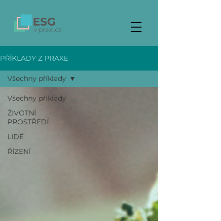
PŘÍKLADY Z PRAXE
Všechny příklady
Všechny příklady
ŽIVOTNÍ
PROSTŘEDÍ
LIDÉ
ŘÍZENÍ