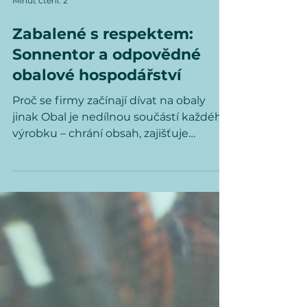
Minut čtení: 2
Zabalené s respektem:
Sonnentor a odpovědné
obalové hospodářství
Proč se firmy začínají dívat na obaly
jinak Obal je nedílnou součástí každého
výrobku – chrání obsah, zajišťuje
manipulaci, nese značku....