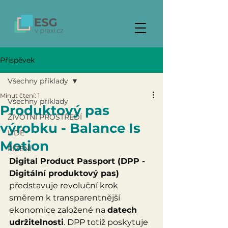
Příspěvek
Všechny příklady
Minut čtení: 1
Všechny příklady
Produktový pas
ŽIVOTNÍ PROSTŘEDÍ
výrobku - Balance Is
LIDÉ
Motion
ŘÍZENÍ
Digital Product Passport (DPP - 
Digitální produktový pas)
představuje revoluční krok 
směrem k transparentnější 
ekonomice založené na 
datech 
udržitelnosti
. DPP totiž poskytuje 