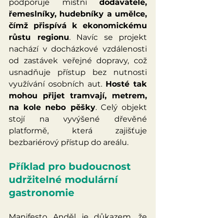
podporuje místní 
dodavatele, 
řemeslníky, hudebníky a umělce, 
čímž přispívá k ekonomickému 
růstu regionu
. Navíc se projekt 
nachází v docházkové vzdálenosti 
od zastávek veřejné dopravy, což 
usnadňuje přístup bez nutnosti 
využívání osobních aut. 
Hosté tak 
mohou přijet tramvají, metrem, 
na kole nebo pěšky
. Celý objekt 
stojí na vyvýšené dřevěné 
platformě, která zajišťuje 
bezbariérový přístup do areálu.
Příklad pro budoucnost 
udržitelné modulární 
gastronomie
Manifesto Anděl je důkazem, že 