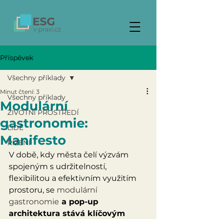
Příspěvek
Všechny příklady
Minut čtení: 3
Všechny příklady
Modulární
ŽIVOTNÍ PROSTŘEDÍ
gastronomie:
LIDÉ
Manifesto
ŘÍZENÍ
V době, kdy města čelí výzvám 
spojeným s udržitelností, 
flexibilitou a efektivním využitím 
prostoru, se 
modulární 
gastronomie
 a pop-up 
architektura stává klíčovým 