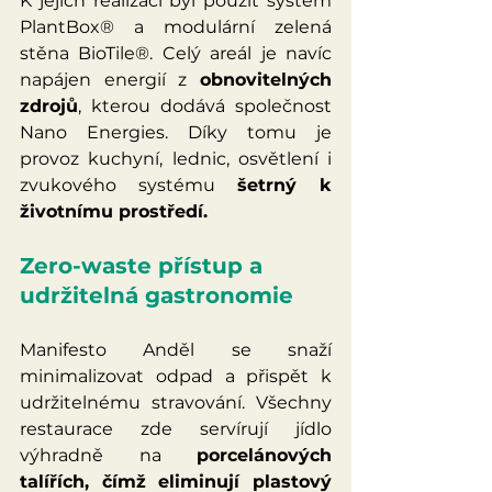
K jejich realizaci byl použit systém 
PlantBox® a modulární zelená 
stěna BioTile®. Celý areál je navíc 
napájen energií z 
obnovitelných 
zdrojů
, kterou dodává společnost 
Nano Energies. Díky tomu je 
provoz kuchyní, lednic, osvětlení i 
zvukového systému 
šetrný k 
životnímu prostředí.
Zero-waste přístup a 
udržitelná gastronomie
Manifesto Anděl se snaží 
minimalizovat odpad a přispět k 
udržitelnému stravování. Všechny 
restaurace zde servírují jídlo 
výhradně na 
porcelánových 
talířích, čímž eliminují plastový 