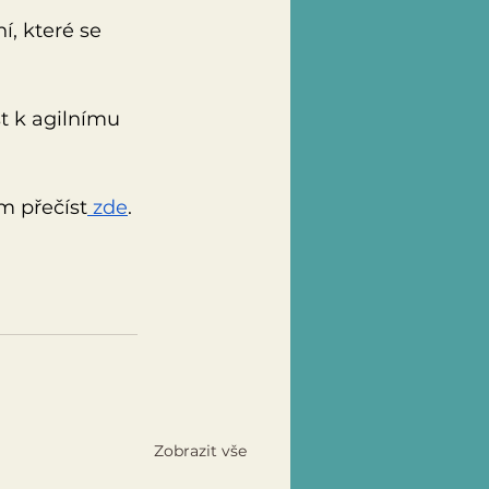
í, které se 
t k agilnímu 
m přečíst
 zde
.
Zobrazit vše