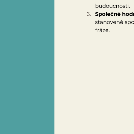
budoucnosti.
Společné hod
stanovené spol
fráze.