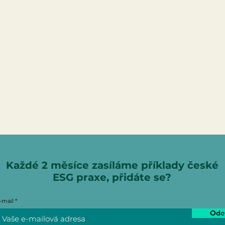
Každé 2 měsíce zasíláme příklady české
ESG praxe, přidáte se?
-mail
Odes
Pozitivní lobbing: DM
Stát