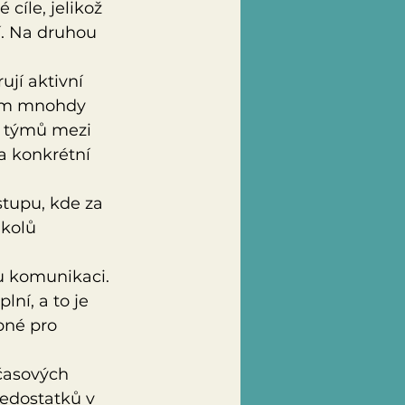
cíle, jelikož 
í. Na druhou 
ují aktivní 
ním mnohdy 
h týmů mezi 
a konkrétní 
stupu, kde za 
kolů 
u komunikaci. 
ní, a to je 
pné pro 
časových 
nedostatků v 