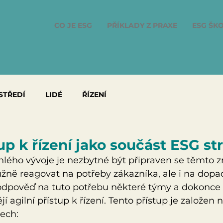
CO JE ESG
PŘÍKLADY Z PRAXE
ESG ŠKO
STŘEDÍ
LIDÉ
ŘÍZENÍ
tup k řízení jako součást ESG st
hlého vývoje je nezbytné být připraven se těmto
žně reagovat na potřeby zákazníka, ale i na dopad
 odpověď na tuto potřebu některé týmy a dokonce i
í agilní přístup k řízení. Tento přístup je založen 
pech: