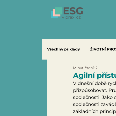
Všechny příklady
ŽIVOTNÍ PRO
Minut čtení: 2
Agilní přís
V dnešní době ryc
přizpůsobovat. Pru
společnosti. Jako
společnosti zaváděj
základních princi