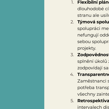
Flexibilní plá
dlouhodobé cíl
stranu ale usi
Týmová spolu
spolupráci me
nefungují odd
sebou spolupra
projekty. 
Zodpovědnost 
splnění úkolů 
zodpovídají s
Transparentn
Zaměstnanci si
potřeba trans
všechny zainte
Retrospektiva
intervalech di