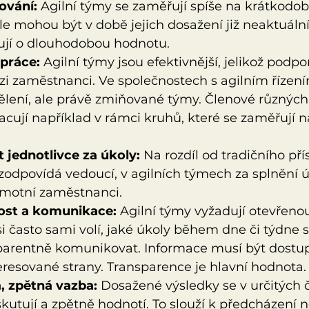
nování:
 Agilní týmy se zaměřují spíše na krátkodobé 
e mohou být v době jejich dosažení již neaktuáln
lují o dlouhodobou hodnotu.
práce:
 Agilní týmy jsou efektivnější, jelikož podpor
zi zaměstnanci. Ve společnostech s agilním říze
ělení, ale právě zmiňované týmy. Členové různýc
cují například v rámci kruhů, které se zaměřují n
jednotlivce za úkoly:
 Na rozdíl od tradičního pří
zodpovídá vedoucí, v agilních týmech za splnění ú
amotní zaměstnanci.
ost a komunikace:
 Agilní týmy vyžadují otevřeno
 často sami volí, jaké úkoly během dne či týdne spl
parentně komunikovat. Informace musí být dostu
resované strany. Transparence je hlavní hodnota.
, zpětná vazba:
 Dosažené výsledky se v určitých 
skutují a zpětně hodnotí. To slouží k předcházení 