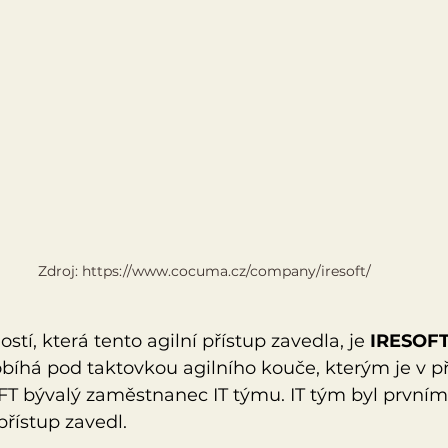
Zdroj: https://www.cocuma.cz/company/iresoft/
tí, která tento agilní přístup zavedla, je 
IRESOFT 
íhá pod taktovkou agilního kouče, kterým je v p
T bývalý zaměstnanec IT týmu. IT tým byl prvním, 
přístup zavedl. 