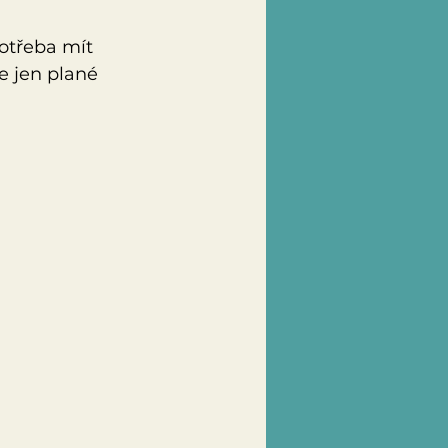
otřeba mít 
e jen plané 