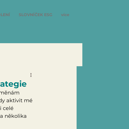
LENÍ
SLOVNÍČEK ESG
více
rategie
 změnám 
y aktivit mé 
 celé 
na několika 