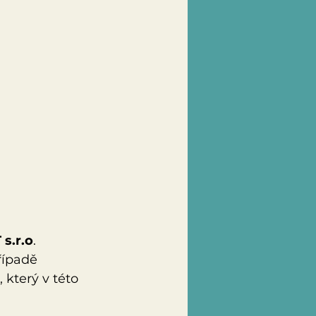
s.r.o
. 
řípadě 
který v této 